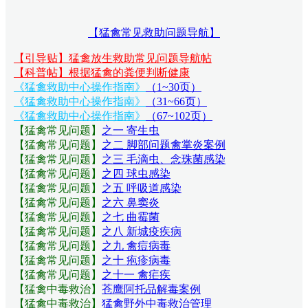
【猛禽常见救助问题导航】
【引导贴】猛禽放生救助常见问题导航帖
【科普帖】根据猛禽的粪便判断健康
《猛禽救助中心操作指南》
（1~30页）
《猛禽救助中心操作指南》
（31~66页）
《猛禽救助中心操作指南》
（67~102页）
【猛禽常见问题
】
之一 寄生虫
【猛禽常见问题
】
之二 脚部问题禽掌炎案例
【猛禽常见问题
】
之三 毛滴虫、念珠菌感染
【猛禽常见问题
】
之四 球虫感染
【猛禽常见问题
】
之五 呼吸道感染
【猛禽常见问题
】
之六 鼻窦炎
【猛禽常见问题
】
之七 曲霉菌
【猛禽常见问题
】
之八 新城疫疾病
【猛禽常见问题
】
之九 禽痘病毒
【猛禽常见问题
】
之十 疱疹病毒
【猛禽常见问题
】
之十一 禽疟疾
【猛禽中毒救治】
苍鹰阿托品解毒案例
【猛禽中毒救治】
猛禽野外中毒救治管理