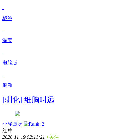
标签
淘宝
电脑版
刷新
[驯化] 细胸叫远
小雀鹰呀
红隼
2020-11-19 02:11:21
+关注