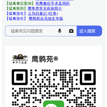
【猛禽禽痘案例】
苍鹰禽痘手术及用药
【猛禽救助】
鹰隼类常见疾病简介
【猛禽放生】
义鸟归巢记 (红隼)
【猛禽放生】
鹰鹘苑会员放生专版