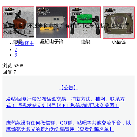
细胸叫远 叫不过来 除非饿了 有时候叫过来 直接飞过我的手
不敢停在手上
只看楼主
7
0
浏览 5208
回复 7
【公告】
发帖/回复严禁发布猛禽交易、捕获方法、捕网、联系方
式！ 违规发帖立刻封号封IP！私信功能已永久关闭！
鹰鹘苑没有任何微信群、QQ群、贴吧等其他交流平台，以
鹰鹘苑为名义的群均为诈骗冒用【查看诈骗名单】