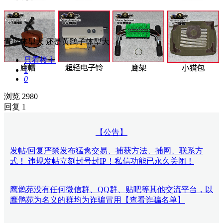
青瑶体型大 还是黄鹞子体型大
只看楼主
1
0
浏览 2980
回复 1
【公告】
发帖/回复严禁发布猛禽交易、捕获方法、捕网、联系方
式！ 违规发帖立刻封号封IP！私信功能已永久关闭！
鹰鹘苑没有任何微信群、QQ群、贴吧等其他交流平台，以
鹰鹘苑为名义的群均为诈骗冒用【查看诈骗名单】