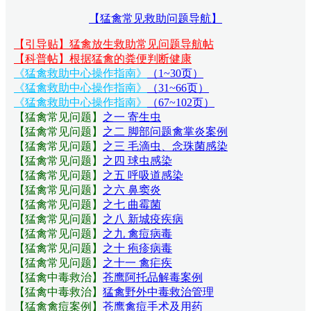
【猛禽常见救助问题导航】
【引导贴】猛禽放生救助常见问题导航帖
【科普帖】根据猛禽的粪便判断健康
《猛禽救助中心操作指南》
（1~30页）
《猛禽救助中心操作指南》
（31~66页）
《猛禽救助中心操作指南》
（67~102页）
【猛禽常见问题
】
之一 寄生虫
【猛禽常见问题
】
之二 脚部问题禽掌炎案例
【猛禽常见问题
】
之三 毛滴虫、念珠菌感染
【猛禽常见问题
】
之四 球虫感染
【猛禽常见问题
】
之五 呼吸道感染
【猛禽常见问题
】
之六 鼻窦炎
【猛禽常见问题
】
之七 曲霉菌
【猛禽常见问题
】
之八 新城疫疾病
【猛禽常见问题
】
之九 禽痘病毒
【猛禽常见问题
】
之十 疱疹病毒
【猛禽常见问题
】
之十一 禽疟疾
【猛禽中毒救治】
苍鹰阿托品解毒案例
【猛禽中毒救治】
猛禽野外中毒救治管理
【猛禽禽痘案例】
苍鹰禽痘手术及用药