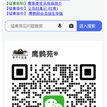
【猛禽救助】
鹰隼类常见疾病简介
【猛禽放生】
义鸟归巢记 (红隼)
【猛禽放生】
鹰鹘苑会员放生专版