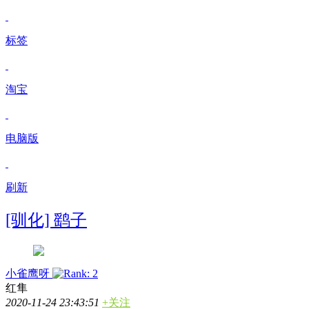
标签
淘宝
电脑版
刷新
[驯化] 鹞子
小雀鹰呀
红隼
2020-11-24 23:43:51
+关注