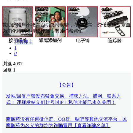
救助的猎隼不吃东西，总闭眼睛，呼吸正常，粪便绿色，塞血
肉消化特别慢持续掉膘，老师们帮帮忙
只看楼主
1
0
浏览 4097
回复 1
【公告】
发帖/回复严禁发布猛禽交易、捕获方法、捕网、联系方
式！ 违规发帖立刻封号封IP！私信功能已永久关闭！
鹰鹘苑没有任何微信群、QQ群、贴吧等其他交流平台，以
鹰鹘苑为名义的群均为诈骗冒用【查看诈骗名单】