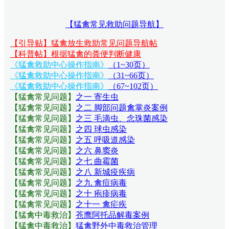
【猛禽常见救助问题导航】
【引导贴】猛禽放生救助常见问题导航帖
【科普帖】根据猛禽的粪便判断健康
《猛禽救助中心操作指南》
（1~30页）
《猛禽救助中心操作指南》
（31~66页）
《猛禽救助中心操作指南》
（67~102页）
【猛禽常见问题
】
之一 寄生虫
【猛禽常见问题
】
之二 脚部问题禽掌炎案例
【猛禽常见问题
】
之三 毛滴虫、念珠菌感染
【猛禽常见问题
】
之四 球虫感染
【猛禽常见问题
】
之五 呼吸道感染
【猛禽常见问题
】
之六 鼻窦炎
【猛禽常见问题
】
之七 曲霉菌
【猛禽常见问题
】
之八 新城疫疾病
【猛禽常见问题
】
之九 禽痘病毒
【猛禽常见问题
】
之十 疱疹病毒
【猛禽常见问题
】
之十一 禽疟疾
【猛禽中毒救治】
苍鹰阿托品解毒案例
【猛禽中毒救治】
猛禽野外中毒救治管理