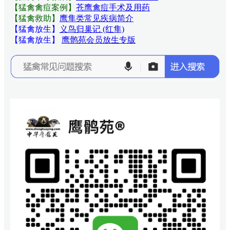
【猛禽禽痘案例】
苍鹰禽痘手术及用药
【猛禽救助】
鹰隼类常见疾病简介
【猛禽放生】
义鸟归巢记 (红隼)
【猛禽放生】
鹰鹘苑会员放生专版