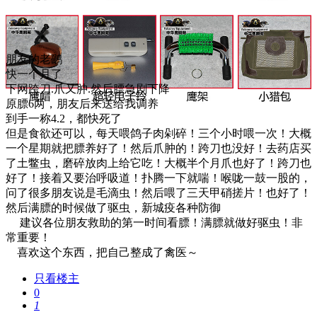
朋友的老鹞
快一个月了
下网跨刀.爪又肿.然后膘急剧下降
原膘6两，朋友后来送给我调养
到手一称4.2，都快死了
但是食欲还可以，每天喂鸽子肉剁碎！三个小时喂一次！大概
一个星期就把膘养好了！然后爪肿的！跨刀也没好！去药店买
了土鳖虫，磨碎放肉上给它吃！大概半个月爪也好了！跨刀也
好了！接着又要治呼吸道！扑腾一下就喘！喉咙一鼓一股的，
问了很多朋友说是毛滴虫！然后喂了三天甲硝搓片！也好了！
然后满膘的时候做了驱虫，新城疫各种防御
建议各位朋友救助的第一时间看膘！满膘就做好驱虫！非
常重要！
喜欢这个东西，把自己整成了禽医～
只看楼主
0
1