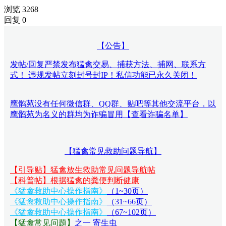
浏览 3268
回复 0
【公告】
发帖/回复严禁发布猛禽交易、捕获方法、捕网、联系方
式！ 违规发帖立刻封号封IP！私信功能已永久关闭！
鹰鹘苑没有任何微信群、QQ群、贴吧等其他交流平台，以
鹰鹘苑为名义的群均为诈骗冒用【查看诈骗名单】
【猛禽常见救助问题导航】
【引导贴】猛禽放生救助常见问题导航帖
【科普帖】根据猛禽的粪便判断健康
《猛禽救助中心操作指南》
（1~30页）
《猛禽救助中心操作指南》
（31~66页）
《猛禽救助中心操作指南》
（67~102页）
【猛禽常见问题
】
之一 寄生虫