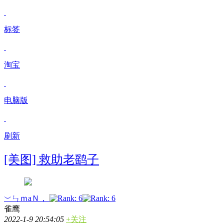
标签
淘宝
电脑版
刷新
[美图] 救助老鹞子
︶ㄣｍaＮ，
雀鹰
2022-1-9 20:54:05
+关注