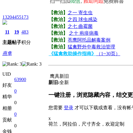
【救治】
之一 寄生虫
13204455173
【救治】
之四 球虫感染
【救治】
之七 曲霉菌
11
19
483
【救治】
之十 疱疹病毒
【救治】
苍鹰阿托品解毒案例
主题
帖子
积分
【救治】
猛禽野外中毒救治管理
燕隼
《猛禽救助操作指南》
（1~30页）
UID
鹰具新旧
63900
新旧:
全新
好友
0
一键注册，浏览隐藏内容，结交更
精华
0
您需要
登录
才可以下载或查看，没有帐
相册
0
x
贡献
荷兰，阿拉伯，尺寸齐全，欢迎定制
0
金钱