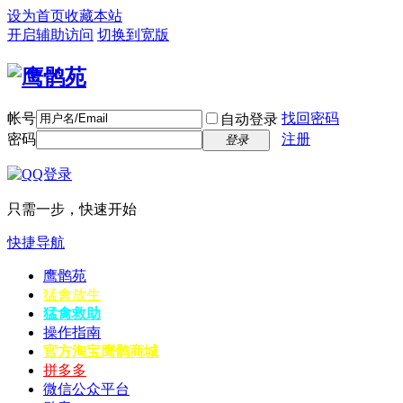
设为首页
收藏本站
开启辅助访问
切换到宽版
帐号
找回密码
自动登录
密码
注册
登录
只需一步，快速开始
快捷导航
鹰鹘苑
猛禽放生
猛禽救助
操作指南
官方淘宝
鹰鹘商城
拼多多
微信公众平台