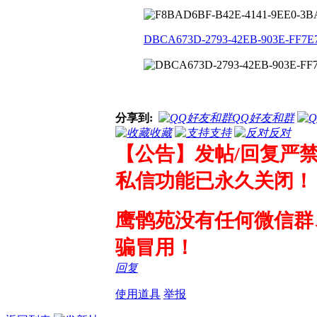
DBCA673D-2793-42EB-903E-FF7E7
分享到:
QQ好友和群
收藏
支持
反对
【公告】发帖/回复严
私信功能已永久关闭！
鹰鹘苑没有任何微信群
骗冒用！
回复
使用道具
举报