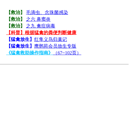
【救治】
毛滴虫、念珠菌感染
【救治】
之六 鼻窦炎
【救治】
之九 禽痘病毒
【科普】根据猛禽的粪便判断健康
【猛禽放生】
红隼义鸟归巢记
【猛禽放生】
鹰鹘苑会员放生专版
《猛禽救助操作指南》
（67~102页）