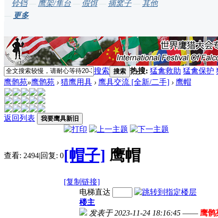
铃铛
—
鹰架/隼台
—
假饵
—
摘窝子
—
其他
—
更多
搜索
热搜:
猛禽救助
猛禽保护
搜索
鹰鹘苑
»
鹰鹘苑
›
猎鹰用具
›
鹰具交流 [全新/二手]
›
鹰帽
返回列表
我要鹰具新旧
[帽子]
鹰帽
查看:
2494
|
回复:
0
[复制链接]
电梯直达
楼主
发表于 2023-11-24 18:16:45
——
鹰鹘苑