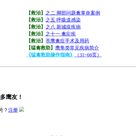
【救治】
之二 脚部问题禽掌炎案例
【救治】
之五 呼吸道感染
【救治】
之八 新城疫疾病
【救治】
之十一 禽疟疾
【救治】
苍鹰禽痘手术及用药
【猛禽救助】
鹰隼类常见疾病简介
《猛禽救助操作指南》
（31~66页）
多鹰友！
号？
注册