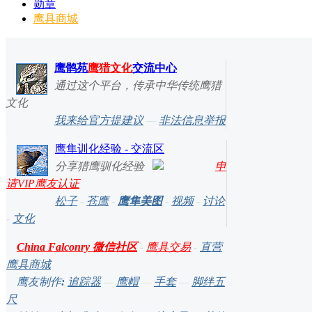
勋章
鹰具商城
鹰鹘苑
鹰猎文化
交流中心
通过这个平台，传承中华传统鹰猎
文化
我来给官方提建议
—
非法信息举报
鹰隼训化经验 - 交流区
分享猎鹰驯化经验
申
请VIP鹰友认证
松子
-
苍鹰
-
鹰隼美图
-
视频
-
讨论
-
文化
China Falconry 微信社区
-
鹰具交易
-
直营
鹰具商城
鹰友制作
:
追踪器
—
鹰帽
—
手套
—
脚绊五
尺