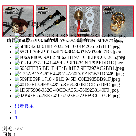
闲暇时做的几顶帽子
只看楼主
1
0
浏览 5567
回复 1