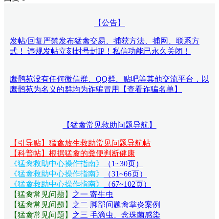
【公告】
发帖/回复严禁发布猛禽交易、捕获方法、捕网、联系方
式！ 违规发帖立刻封号封IP！私信功能已永久关闭！
鹰鹘苑没有任何微信群、QQ群、贴吧等其他交流平台，以
鹰鹘苑为名义的群均为诈骗冒用【查看诈骗名单】
【猛禽常见救助问题导航】
【引导贴】猛禽放生救助常见问题导航帖
【科普帖】根据猛禽的粪便判断健康
《猛禽救助中心操作指南》
（1~30页）
《猛禽救助中心操作指南》
（31~66页）
《猛禽救助中心操作指南》
（67~102页）
【猛禽常见问题
】
之一 寄生虫
【猛禽常见问题
】
之二 脚部问题禽掌炎案例
【猛禽常见问题
】
之三 毛滴虫、念珠菌感染