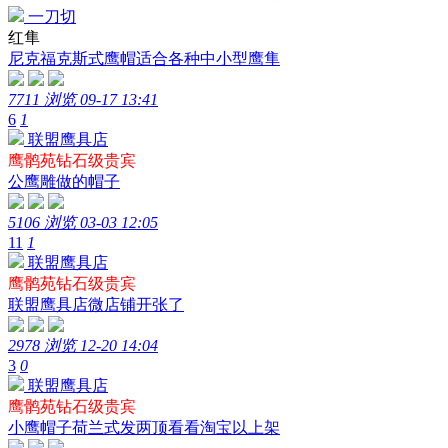
一刀切
红隼
尼克福克斯式鹰帽适合各种中小型鹰隼
7711 浏览
09-17 13:41
6
1
联盟鹰具店
鹰鹘苑钻石级贵宾
公鹰雕做的帽子
5106 浏览
03-03 12:05
11
1
联盟鹰具店
鹰鹘苑钻石级贵宾
联盟鹰具店微店铺开张了
2978 浏览
12-20 14:04
3
0
联盟鹰具店
鹰鹘苑钻石级贵宾
小鹰帽子荷兰式发两顶看看淘宝以上架