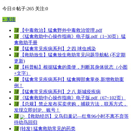
今日:0
帖子:265
关注:0
+ 关注
顶
【中毒救治】猛禽野外中毒救治管理.pdf
顶
《猛禽救助中心操作指南》电子版.pdf（1~30页）猛
禽救助手册
顶
【猛禽常见疾病系列】之四 球虫感染
顶
【救助放生】猛禽放生救助常见问题导航帖 (不定期
更新)
顶
【科普帖】根据猛禽的粪便，判断其身体状态（小图
+文字）
顶
【猛禽常见疾病系列】猛禽脚部禽掌炎,新增救助案
例！
顶
【猛禽常见疾病系列】之八 新城疫疾病
顶
《猛禽救助中心操作指南》电子版.pdf（67~102页）
顶
【总规】禁止发布买卖求购，捕获方法，联系方式，
发现立即封IP、账号！
顶
【救助经历】义鸟归巢记—红隼96小时不离不弃等
待幼鸟回归
顶
[转发] 猛禽救助常见的药类