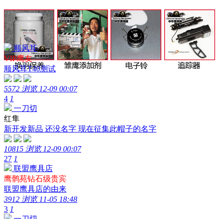
顺风耳
VIP鹰友
顺风耳T40测试
5572 浏览
12-09 00:07
4
1
一刀切
红隼
新开发新品 还没名字 现在征集此帽子的名字
10815 浏览
12-09 00:07
27
1
联盟鹰具店
鹰鹘苑钻石级贵宾
联盟鹰具店的由来
3912 浏览
11-05 18:48
3
1
一刀切