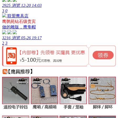
2925 浏览
12-20 14:03
3
0
联盟鹰具店
鹰鹘苑钻石级贵宾
做的雕版，鹰隼帽
3216 浏览
05-26 19:17
2
3