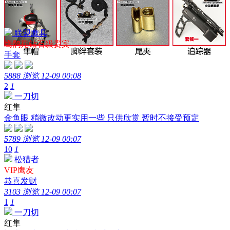
联盟鹰具
鹰鹘苑钻石级贵宾
手套
5888 浏览
12-09 00:08
2
1
一刀切
红隼
金鱼眼 稍微改动更实用一些 只供欣赏 暂时不接受预定
5789 浏览
12-09 00:07
10
1
松猎者
VIP鹰友
恭喜发财
3103 浏览
12-09 00:07
1
1
一刀切
红隼