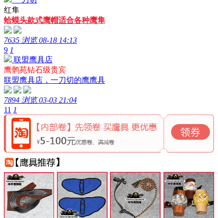
红隼
蛤蟆头款式鹰帽适合各种鹰隼
7635 浏览
08-18 14:13
9
1
联盟鹰具店
鹰鹘苑钻石级贵宾
联盟鹰具店，一刀切的鹰鹰具
7894 浏览
03-03 21:04
11
1