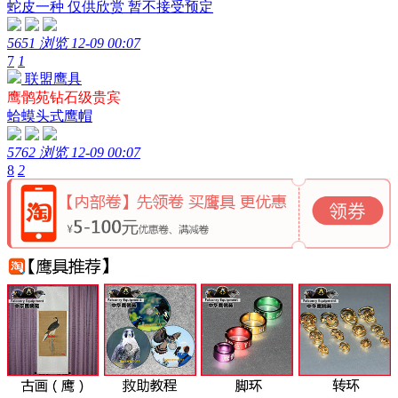
蛇皮一种 仅供欣赏 暂不接受预定
5651 浏览
12-09 00:07
7
1
联盟鹰具
鹰鹘苑钻石级贵宾
蛤蟆头式鹰帽
5762 浏览
12-09 00:07
8
2