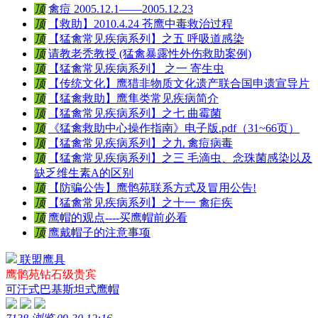
顶
禽痘 2005.12.1——2005.12.23
顶
【救助】2010.4.24 苍鹰中毒救治过程
顶
【猛禽常见疾病系列】之五 呼吸道感染
顶
请教老秃教授 (猛禽暴露性外伤救助案例)
顶
【猛禽常见疾病系列】 之一 寄生虫
顶
【传统文化】鹰猎非物质文化遗产联合国申遗宣导片
顶
【猛禽救助】鹰隼类常见疾病简介
顶
【猛禽常见疾病系列】之七 曲霉菌
顶
《猛禽救助中心操作指南》电子版.pdf（31~66页）
顶
【猛禽常见疾病系列】之九 禽痘病毒
顶
【猛禽常见疾病系列】之三 毛滴虫、念珠菌感染以及
缺乏维生素A的区别
顶
【防骗公告】鹰鹘苑联系方式及冒用公告!
顶
【猛禽常见疾病系列】之十一 禽疟疾
顶
鹰帽的观点----买鹰帽前必看
顶
鹰戴帽子的注意事项
联盟鹰具
鹰鹘苑钻石级贵宾
可汗式巴基斯坦式鹰帽