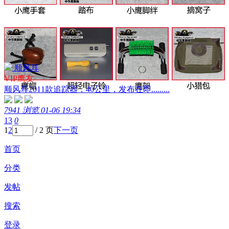
顺风耳
VIP鹰友
顺风耳2011款追踪器，40公里，发布在即.........
7941 浏览
01-06 19:34
13
0
1
2
/ 2 页
下一页
首页
分类
发帖
搜索
登录