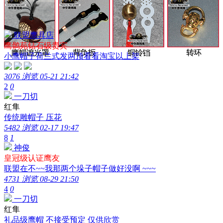
联盟鹰具店
鹰鹘苑钻石级贵宾
小鹰帽子荷兰式发两顶看看淘宝以上架
3076 浏览
05-21 21:42
2
0
一刀切
红隼
传统雕帽子 压花
5482 浏览
02-17 19:47
8
1
神俊
皇冠级认证鹰友
联盟在不~~我那两个垛子帽子做好没啊 ~~~
4731 浏览
08-29 21:50
4
0
一刀切
红隼
礼品级鹰帽 不接受预定 仅供欣赏