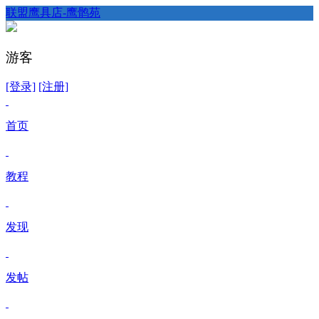
联盟鹰具店-鹰鹘苑
游客
[登录]
[注册]
首页
教程
发现
发帖