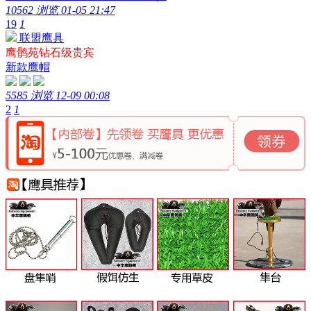
10562 浏览
01-05 21:47
19
1
联盟鹰具
鹰鹘苑钻石级贵宾
新款鹰帽
5585 浏览
12-09 00:08
2
1